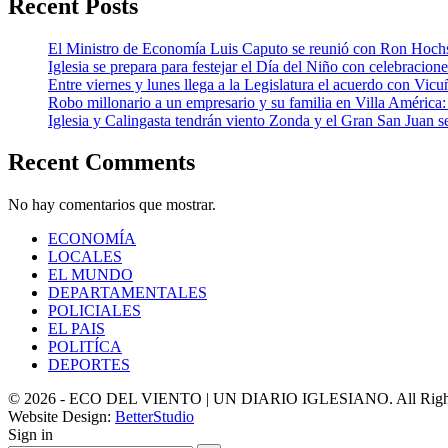
Recent Posts
El Ministro de Economía Luis Caputo se reunió con Ron Hoch
Iglesia se prepara para festejar el Día del Niño con celebracion
Entre viernes y lunes llega a la Legislatura el acuerdo con Vic
Robo millonario a un empresario y su familia en Villa Améric
Iglesia y Calingasta tendrán viento Zonda y el Gran San Juan se
Recent Comments
No hay comentarios que mostrar.
ECONOMÍA
LOCALES
EL MUNDO
DEPARTAMENTALES
POLICIALES
EL PAIS
POLITÍCA
DEPORTES
© 2026 - ECO DEL VIENTO | UN DIARIO IGLESIANO. All Right
Website Design:
BetterStudio
Sign in