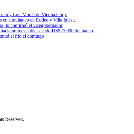
stein y Luis Morea de Vicuña Corp.
es en simultáneo en Rodeo y Villa Iglesia
uña, lo confirmó el vicegobernador
a: hacía un mes había sacado US$25.000 del banco
ntirá el frío el domingo
s Reserved.