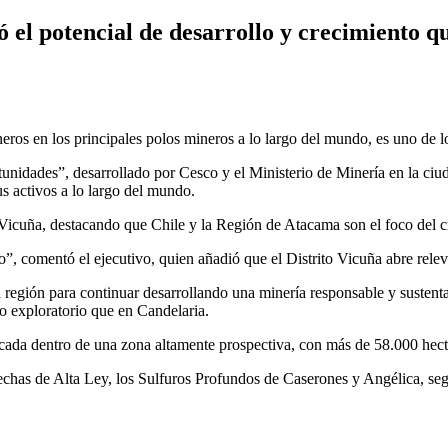
 el potencial de desarrollo y crecimiento qu
neros en los principales polos mineros a lo largo del mundo, es uno de
tunidades”, desarrollado por Cesco y el Ministerio de Minería en la ci
s activos a lo largo del mundo.
to Vicuña, destacando que Chile y la Región de Atacama son el foco del
, comentó el ejecutivo, quien añadió que el Distrito Vicuña abre releva
egión para continuar desarrollando una minería responsable y sustentabl
to exploratorio que en Candelaria.
ada dentro de una zona altamente prospectiva, con más de 58.000 hect
Brechas de Alta Ley, los Sulfuros Profundos de Caserones y Angélica, se