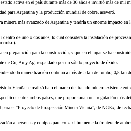
estado activa en el país durante más de 30 años e invirtió más de mil mil
idad para Argentina y la producción mundial de cobre, aseveró.
ativa minera más avanzado de Argentina y tendría un enorme impacto en 
dentro de uno o dos años, lo cual considera la instalación de procesami
permiso).
da en preparación para la construcción, y que en el lugar se ha constr
tente de Cu, Au y Ag, respaldado por un sólido proyecto de óxido.
endiendo la mineralización continua a más de 5 km de rumbo, 0,8 km de
strito Vicuña se realizó bajo el marco del tratado minero existente entr
specíficos entre ambos países, que proporcionan una regulación más deta
nal para el “Proyecto de Prospección Minera Vicuña”, de NGEx, de fech
ización a personas y equipos para cruzar libremente la frontera de ambos