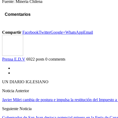
Fuente: Mineria Chilena
Comentarios
Compartir
Facebook
Twitter
Google+
WhatsApp
Email
Prensa E.D.V
6922 posts
0 comments
UN DIARIO IGLESIANO
Noticia Anterior
Javier Milei cambia de postura e impulsa la restitución del Impuesto a
Seguiente Noticia
Gobernador de San Juan destaca potencial minero en la Feria de Can