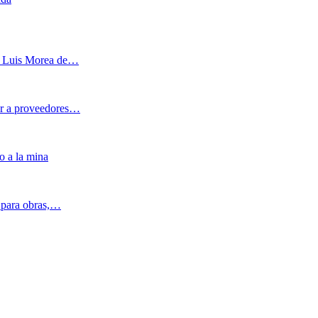
 y Luis Morea de…
ar a proveedores…
o a la mina
s para obras,…