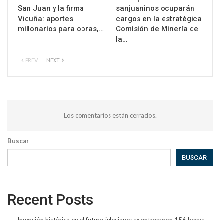
San Juan y la firma
sanjuaninos ocuparán
Vicuña: aportes
cargos en la estratégica
millonarios para obras,…
Comisión de Minería de
la…
PREV
NEXT
Los comentarios están cerrados.
Buscar
BUSCAR
Recent Posts
Inversión histórica en el futuro iglesiano: se entregaron 156 becas