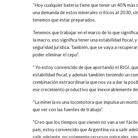
“Hoy cualquier batería tiene que tener un 40% más d
una demanda de estos minerales críticos al 2030, si
tenemos que estar preparados.
Tenemos que trabajar en el marco de lo que signific
la macro, eso significa tener una estabilidad fiscal
seguridad jurídica. También, que se vaya a recuperar
poder eliminar el cepo”.
“ Yo estoy convencido de que aportando el RIGI, qu
estabilidad fiscal, y además también teniendo un c
combinación extraordinaria que nos va a dar la posib
ese crecimiento productivo que inexorablemente deb
“La minería es una locomotora que impulsa un mont
que ver con las fuentes de trabajo”.
“Creo que los tiempos que vienen no van a ser fácile
país, estoy convencido que Argentina va a salir adel
salir adelante, no solamente recursos naturales, si