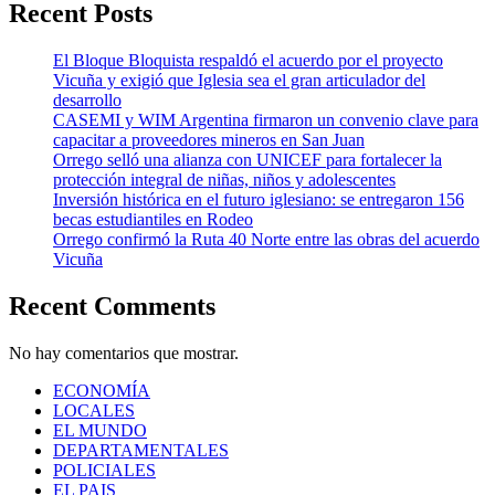
Recent Posts
El Bloque Bloquista respaldó el acuerdo por el proyecto
Vicuña y exigió que Iglesia sea el gran articulador del
desarrollo
CASEMI y WIM Argentina firmaron un convenio clave para
capacitar a proveedores mineros en San Juan
Orrego selló una alianza con UNICEF para fortalecer la
protección integral de niñas, niños y adolescentes
Inversión histórica en el futuro iglesiano: se entregaron 156
becas estudiantiles en Rodeo
Orrego confirmó la Ruta 40 Norte entre las obras del acuerdo
Vicuña
Recent Comments
No hay comentarios que mostrar.
ECONOMÍA
LOCALES
EL MUNDO
DEPARTAMENTALES
POLICIALES
EL PAIS