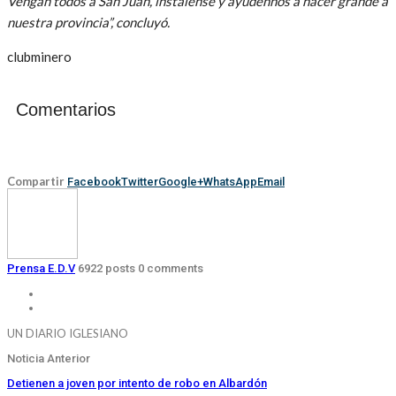
Vengan todos a San Juan, instálense y ayúdennos a hacer grande a
nuestra provincia”, concluyó.
clubminero
Comentarios
Compartir
Facebook
Twitter
Google+
WhatsApp
Email
Prensa E.D.V
6922 posts
0 comments
UN DIARIO IGLESIANO
Noticia Anterior
Detienen a joven por intento de robo en Albardón