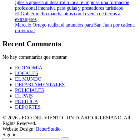
Iglesia apuesta al desarrollo local e impulsa una formación
profesional intensiva para guías y prestadores turísticos
El Gobierno dio marcha atrás con la venta de tierras a
extranjeros
Marcelo Orrego realizará anuncios para San Juan por cadena
provincial
Recent Comments
No hay comentarios que mostrar.
ECONOMÍA
LOCALES
EL MUNDO
DEPARTAMENTALES
POLICIALES
EL PAIS
POLITÍCA
DEPORTES
© 2026 - ECO DEL VIENTO | UN DIARIO IGLESIANO. All
Rights Reserved.
Website Design:
BetterStudio
Sign in