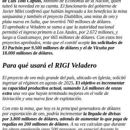
de Luis Toto Caputo,
Ministro de Economía de la Nación, quien
tuiteó la novedad en su cuenta. El funcionario del gobierno de
Javier Milei confirmó que habían ingresado a los beneficios la mina
sanjuanina y también el proyecto Diablillos, una mina de oro y
plata nueva en Salta, que invertirá 760 millones de dólares.
El aprobado a Veladero se suma a que la autoridad nacional
permitió el ingreso primero a Los Azules, por 2.672 millones, y
luego a Gualcamayo, por 665 millones de dólares. Con estos tres
proyectos aprobados, resta que el comité acepte
las solicitudes de
El Pachón por 9.500 millones de dólares y el de Vicuña por
18.000 millones de dólares.
Para qué usará el RIGI Veladero
El proyecto de oro más grande del país, ubicado en Iglesia, solicitó
ingresar al régimen en agosto de 2025
. El objetivo es incrementar
su capacidad productiva actual, sumando 1,6 millones de onzas
extra
una vez que hayan terminado mejoras en el valle de
lixiviación y una nueva fase de explotación.
Con esto la mina, que hoy es la principal generadora de dólares
por exportación de oro, podría incrementar
la llegada de divisas
por 3.800 millones de dólares, además de aumentar lo que paga de
regalías en 200 millones de dólares
. A su vez calculan que durante
las obras emplearán unas 500 personas, en especial durante la