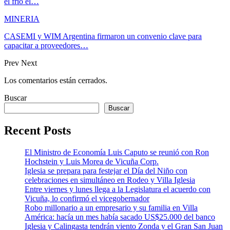
el frío el…
MINERIA
CASEMI y WIM Argentina firmaron un convenio clave para
capacitar a proveedores…
Prev
Next
Los comentarios están cerrados.
Buscar
Buscar
Recent Posts
El Ministro de Economía Luis Caputo se reunió con Ron
Hochstein y Luis Morea de Vicuña Corp.
Iglesia se prepara para festejar el Día del Niño con
celebraciones en simultáneo en Rodeo y Villa Iglesia
Entre viernes y lunes llega a la Legislatura el acuerdo con
Vicuña, lo confirmó el vicegobernador
Robo millonario a un empresario y su familia en Villa
América: hacía un mes había sacado US$25.000 del banco
Iglesia y Calingasta tendrán viento Zonda y el Gran San Juan