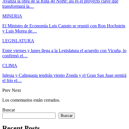
Avanza la obra de la Ruta 40 Norte: así es el proyecto clave que
transformará la…
MINERIA
El Ministro de Economía Luis Caputo se reunió con Ron Hochstein
y Luis Morea de…
LEGISLATURA
Entre viernes y lunes llega a la Legislatura el acuerdo con Vicuña, lo
confirmó el…
CLIMA
Iglesia y Calingasta tendrán viento Zonda y el Gran San Juan sentirá
el frío el…
Prev
Next
Los comentarios están cerrados.
Buscar
Buscar
Recent Posts