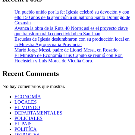
Un pueblo unido por la fe: Iglesia celebró su devoción y con
ello 150 años de la aparición a su patrono Santo Domingo de
Guzmán
Avanza la obra de la Ruta 40 Norte: así es el proyecto clave
que transformará la conectividad en San Juan
Escuelas de Iglesia deslumbraron con su producción local en
la Muestra Agropecuaria Provincial
Murió Jorge Messi, padre de Lionel Messi, en Rosario
El Ministro de Economía Luis Caputo se reunió con Ron
Hochstein y Luis Morea de Vicuña Corp.
Recent Comments
No hay comentarios que mostrar.
ECONOMÍA
LOCALES
EL MUNDO
DEPARTAMENTALES
POLICIALES
EL PAIS
POLITÍCA
DEPORTES