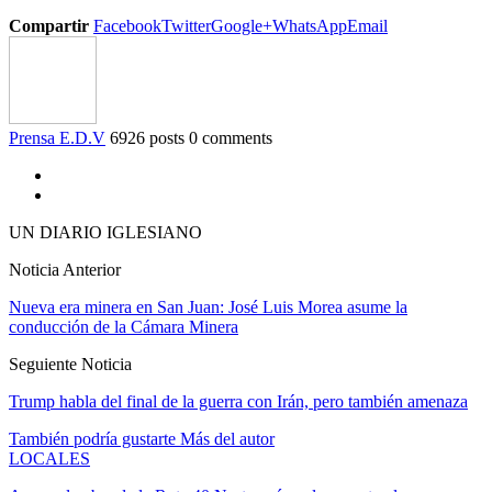
Compartir
Facebook
Twitter
Google+
WhatsApp
Email
Prensa E.D.V
6926 posts
0 comments
UN DIARIO IGLESIANO
Noticia Anterior
Nueva era minera en San Juan: José Luis Morea asume la
conducción de la Cámara Minera
Seguiente Noticia
Trump habla del final de la guerra con Irán, pero también amenaza
También podría gustarte
Más del autor
LOCALES