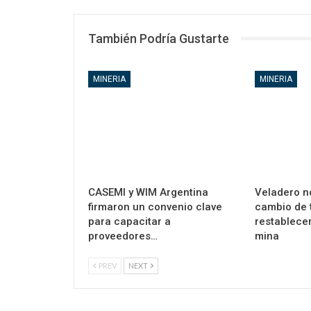
También Podría Gustarte
MINERIA
MINERIA
CASEMI y WIM Argentina
Veladero n
firmaron un convenio clave
cambio de 
para capacitar a
restablecer
proveedores…
mina
PREV
NEXT