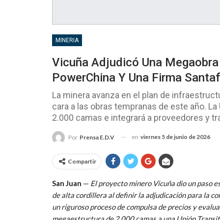
MINERIA
Vicuña Adjudicó Una Megaobra
PowerChina Y Una Firma Santaf
La minera avanza en el plan de infraestructu
cara a las obras tempranas de este año. L
2.000 camas e integrará a proveedores y tra
en
viernes 5 de junio de 2026
Por
Prensa E.D.V
Compartir
San Juan
—
El proyecto minero Vicuña dio un paso es
de alta cordillera al definir la adjudicación para la
un riguroso proceso de compulsa de precios y evalua
megaestructura de 2.000 camas a una Unión Transit