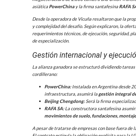
asiática
PowerChina
y la firma santafesina
RAFA S
Desde la operadora de Vicuña resaltaron que la propu
y complejidad del desafío. Según explicaron, la ofer
requerimientos técnicos, de ejecución, seguridad, pla
de especialización.
Gestión internacional y ejecuci
La alianza ganadora se estructuró dividiendo tareas 
cordillerano:
PowerChina:
Instalada en Argentina desde 201
infraestructura, asumirá la
gestión integral d
Beijing Chengdong:
Será la firma especializad
RAFA SA:
La constructora santafesina asumirá 
movimientos de suelo, fundaciones, montaje 
A pesar de tratarse de empresas con base fuera de la 
El contrato estipula la obligación explícita para la 