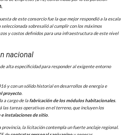
A
.
esta de este consorcio fue la que mejor respondió a la escala
ta seleccionada sobresalió al cumplir con los máximos
zos y costos definidos para una infraestructura de este nivel
ón nacional
de alta especificidad para responder al exigente entorno
6 y con un sólido historial en desarrollos de energía e
el proyecto
.
a a cargo de la
fabricación de los módulos habitacionales
.
las tareas operativas en el terreno, que incluyen los
e instalaciones de sitio
.
provincia, la licitación contempla un fuerte anclaje regional.
UTE de
contratar personal sanjuanino
y generar