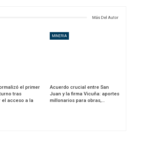
Más Del Autor
MINERIA
ormalizó el primer
Acuerdo crucial entre San
turno tras
Juan y la firma Vicuña: aportes
 el acceso a la
millonarios para obras,…