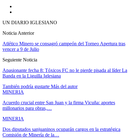
UN DIARIO IGLESIANO
Noticia Anterior
Atlético Minero se consagró campeón del Torneo Apertura tras
vencer a 9 de Julio
Seguiente Noticia
Apasionante fecha 8: Tóxicos FC no le pierde pisada al líder La
Banda en la Liguilla Iglesiana
También podría gustarte
Más del autor
MINERIA
Acuerdo crucial entre San Juan y la firma Vicuña: aportes
millonarios para obras,…
MINERIA
Dos diputados sanjuaninos ocuparán cargos en la estratégica
Comisión de Minería de la…