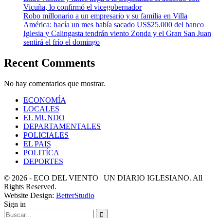
Vicuña, lo confirmó el vicegobernador
Robo millonario a un empresario y su familia en Villa
América: hacía un mes había sacado US$25.000 del banco
Iglesia y Calingasta tendrán viento Zonda y el Gran San Juan
sentirá el frío el domingo
Recent Comments
No hay comentarios que mostrar.
ECONOMÍA
LOCALES
EL MUNDO
DEPARTAMENTALES
POLICIALES
EL PAIS
POLITÍCA
DEPORTES
© 2026 - ECO DEL VIENTO | UN DIARIO IGLESIANO. All
Rights Reserved.
Website Design:
BetterStudio
Sign in