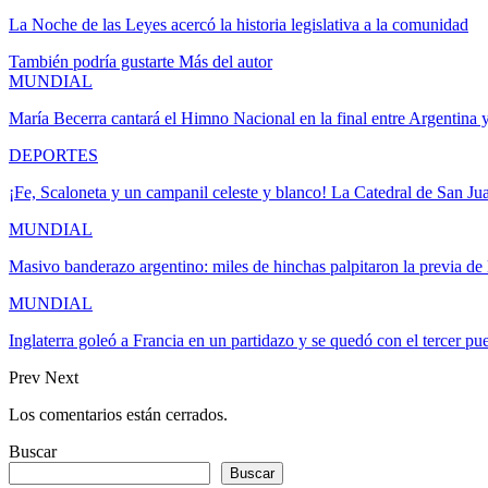
La Noche de las Leyes acercó la historia legislativa a la comunidad
También podría gustarte
Más del autor
MUNDIAL
María Becerra cantará el Himno Nacional en la final entre Argentina
DEPORTES
¡Fe, Scaloneta y un campanil celeste y blanco! La Catedral de San Ju
MUNDIAL
Masivo banderazo argentino: miles de hinchas palpitaron la previa de l
MUNDIAL
Inglaterra goleó a Francia en un partidazo y se quedó con el tercer p
Prev
Next
Los comentarios están cerrados.
Buscar
Buscar