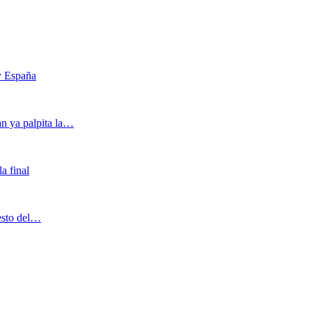
 y España
an ya palpita la…
a final
uesto del…