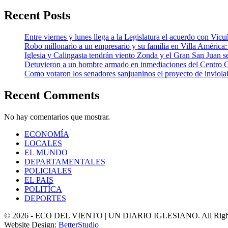
Recent Posts
Entre viernes y lunes llega a la Legislatura el acuerdo con Vic
Robo millonario a un empresario y su familia en Villa Améric
Iglesia y Calingasta tendrán viento Zonda y el Gran San Juan se
Detuvieron a un hombre armado en inmediaciones del Centro 
Como votaron los senadores sanjuaninos el proyecto de inviolab
Recent Comments
No hay comentarios que mostrar.
ECONOMÍA
LOCALES
EL MUNDO
DEPARTAMENTALES
POLICIALES
EL PAIS
POLITÍCA
DEPORTES
© 2026 - ECO DEL VIENTO | UN DIARIO IGLESIANO. All Right
Website Design:
BetterStudio