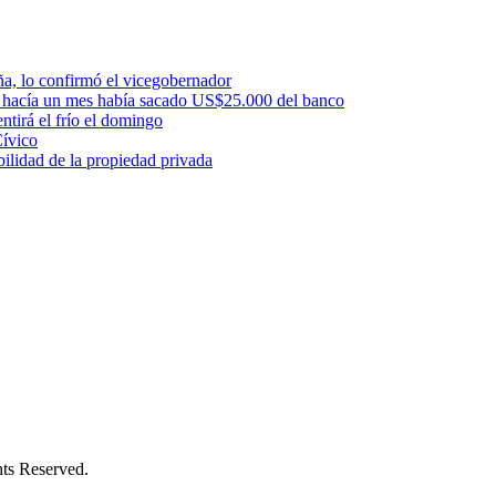
uña, lo confirmó el vicegobernador
a: hacía un mes había sacado US$25.000 del banco
ntirá el frío el domingo
Cívico
ilidad de la propiedad privada
s Reserved.