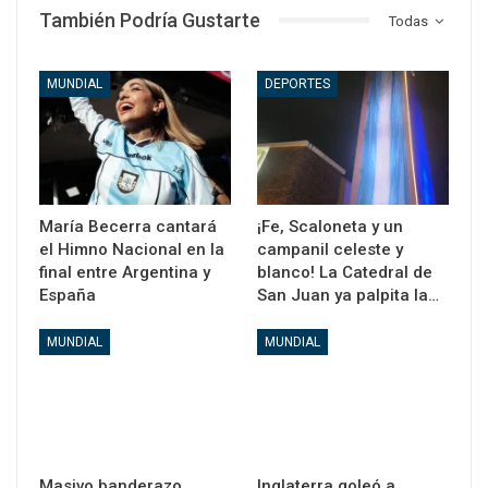
También Podría Gustarte
Todas
MUNDIAL
DEPORTES
María Becerra cantará
¡Fe, Scaloneta y un
el Himno Nacional en la
campanil celeste y
final entre Argentina y
blanco! La Catedral de
España
San Juan ya palpita la…
MUNDIAL
MUNDIAL
Masivo banderazo
Inglaterra goleó a