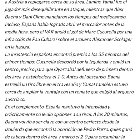
a Austria a replegarse cerca de su área. Lamine Yamal fue el
jugador más desequilibrante en ataque, mientras que Álex
Baena y Dani Olmo manejaron los tiempos del mediocampo.
Incluso, España había logrado abrir el marcador antes de la
media hora, pero el VAR anuló el gol de Marc Cucurella por una
infracción de Pau Cubarsí sobre el arquero Alexander Schlager
en la jugaga.
La insistencia española encontró premio a los 35 minutos del
primer tiempo: Cucurella desbordó por la izquierda y envió un
centro preciso para que Oyarzabal definiera de primera dentro
del área y estableciera el 1-0. Antes del descanso, Baena
estrelló un tiro libre en el travesaño y Yamal también estuvo
cerca de ampliar la ventaja con un remate que exigió al arquero
austríaco.
En el complemento, España mantuvo la intensidad y
prácticamente no le dio opciones a su rival. A los 20 minutos,
Baena volvió a ser clave con un centro perfecto desde la
izquierda que encontró la aparición de Pedro Porro, quien ganó
de cabeza dentro del área y marcó el 2-0 para encaminar la