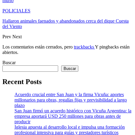
murió
POLICIALES
Hallaron animales faenados y abandonados cerca del dique Cuesta
del Viento
Prev
Next
Los comentarios están cerrados, pero
trackbacks
Y pingbacks están
abiertos.
Buscar
Buscar
Recent Posts
Acuerdo crucial entre San Juan y la firma Vicuña: aportes
millonarios para obras, regalías fijas y previsibilidad a largo
plazo
San Juan firmó un acuerdo histórico con Vicuña Argentina: la
empresa aportará USD 250 millones para obras antes de
producir
Iglesia apuesta al desarrollo local e impulsa una formación
profesional intensiva para guías y prestadores turísticos