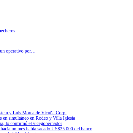
 mecheros
e un operativo por…
stein y Luis Morea de Vicuña Corp.
es en simultáneo en Rodeo y Villa Iglesia
uña, lo confirmó el vicegobernador
a: hacía un mes había sacado US$25.000 del banco