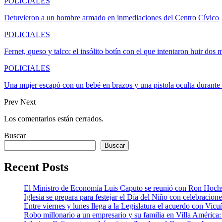
POLICIALES
Detuvieron a un hombre armado en inmediaciones del Centro Cívico
POLICIALES
Fernet, queso y talco: el insólito botín con el que intentaron huir dos
POLICIALES
Una mujer escapó con un bebé en brazos y una pistola oculta durant
Prev
Next
Los comentarios están cerrados.
Buscar
Buscar
Recent Posts
El Ministro de Economía Luis Caputo se reunió con Ron Hoch
Iglesia se prepara para festejar el Día del Niño con celebracion
Entre viernes y lunes llega a la Legislatura el acuerdo con Vic
Robo millonario a un empresario y su familia en Villa Améric