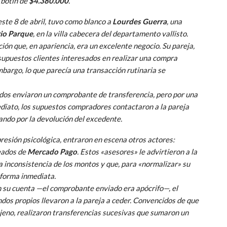
 botín de
$4.380.000
.
 este 8 de abril, tuvo como blanco a
Lourdes Guerra
, una
io Parque
, en la villa cabecera del departamento vallisto.
ón que, en apariencia, era un excelente negocio. Su pareja,
upuestos clientes interesados en realizar una compra
embargo, lo que parecía una transacción rutinaria se
idos enviaron un comprobante de transferencia, pero por una
ediato, los supuestos compradores contactaron a la pareja
ando por la devolución del excedente.
resión psicológica, entraron en escena otros actores:
eados de
Mercado Pago
. Estos «asesores» le advirtieron a la
 inconsistencia de los montos y que, para «normalizar» su
e forma inmediata.
n su cuenta —el comprobante enviado era apócrifo—, el
ndos propios llevaron a la pareja a ceder. Convencidos de que
jeno, realizaron transferencias sucesivas que sumaron un