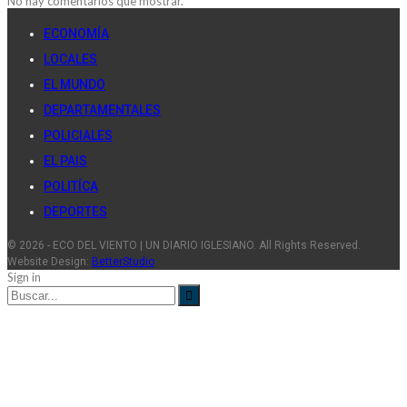
No hay comentarios que mostrar.
ECONOMÍA
LOCALES
EL MUNDO
DEPARTAMENTALES
POLICIALES
EL PAIS
POLITÍCA
DEPORTES
© 2026 - ECO DEL VIENTO | UN DIARIO IGLESIANO. All Rights Reserved.
Website Design:
BetterStudio
Sign in