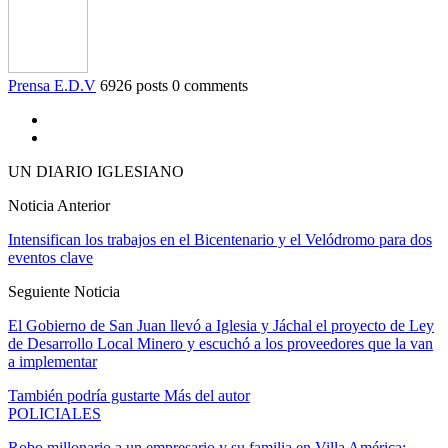
Prensa E.D.V
6926 posts
0 comments
UN DIARIO IGLESIANO
Noticia Anterior
Intensifican los trabajos en el Bicentenario y el Velódromo para dos
eventos clave
Seguiente Noticia
El Gobierno de San Juan llevó a Iglesia y Jáchal el proyecto de Ley
de Desarrollo Local Minero y escuchó a los proveedores que la van
a implementar
También podría gustarte
Más del autor
POLICIALES
Robo millonario a un empresario y su familia en Villa América: