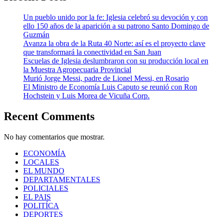
Un pueblo unido por la fe: Iglesia celebró su devoción y con
ello 150 años de la aparición a su patrono Santo Domingo de
Guzmán
Avanza la obra de la Ruta 40 Norte: así es el proyecto clave
que transformará la conectividad en San Juan
Escuelas de Iglesia deslumbraron con su producción local en
la Muestra Agropecuaria Provincial
Murió Jorge Messi, padre de Lionel Messi, en Rosario
El Ministro de Economía Luis Caputo se reunió con Ron
Hochstein y Luis Morea de Vicuña Corp.
Recent Comments
No hay comentarios que mostrar.
ECONOMÍA
LOCALES
EL MUNDO
DEPARTAMENTALES
POLICIALES
EL PAIS
POLITÍCA
DEPORTES