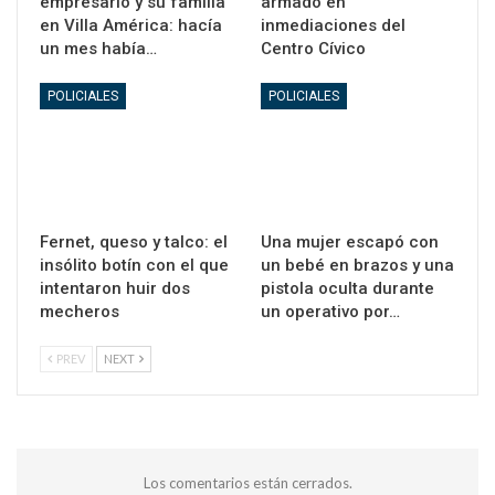
empresario y su familia
armado en
en Villa América: hacía
inmediaciones del
un mes había…
Centro Cívico
POLICIALES
POLICIALES
Fernet, queso y talco: el
Una mujer escapó con
insólito botín con el que
un bebé en brazos y una
intentaron huir dos
pistola oculta durante
mecheros
un operativo por…
PREV
NEXT
Los comentarios están cerrados.