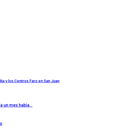
lia y los Centros Faro en San Juan
cía un mes había…
co