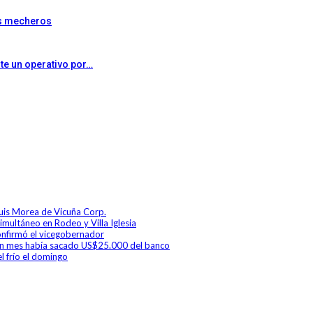
dos mecheros
te un operativo por…
Luis Morea de Vicuña Corp.
simultáneo en Rodeo y Villa Iglesia
 confirmó el vicegobernador
a un mes había sacado US$25.000 del banco
l frío el domingo