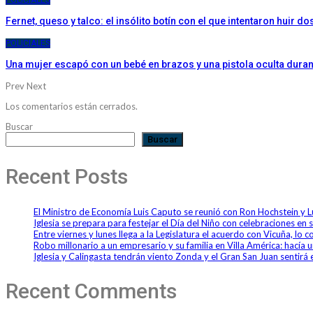
Fernet, queso y talco: el insólito botín con el que intentaron huir 
POLICIALES
Una mujer escapó con un bebé en brazos y una pistola oculta duran
Prev
Next
Los comentarios están cerrados.
Buscar
Buscar
Recent Posts
El Ministro de Economía Luis Caputo se reunió con Ron Hochstein y 
Iglesia se prepara para festejar el Día del Niño con celebraciones en 
Entre viernes y lunes llega a la Legislatura el acuerdo con Vicuña, lo
Robo millonario a un empresario y su familia en Villa América: hací
Iglesia y Calingasta tendrán viento Zonda y el Gran San Juan sentirá e
Recent Comments