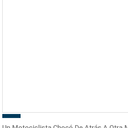
POLICIALES
Un Motociclista Chocó De Atrás A Otra 