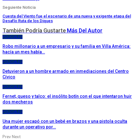
Seguiente Noticia
Cuesta del Viento fue el escenario de una nueva y exigente etapa del
Desafío Ruta de los Diques
También Podría Gustarte
Más Del Autor
POLICIALES
Robo millonario a un empresario y su familia en Villa América:
hacía un mes había…
POLICIALES
Detuvieron a un hombre armado en inmediaciones del Centro
Cívico
POLICIALES
Fernet, queso y talco: el insólito botín con el que intentaron huir
dos mecheros
POLICIALES
Una mujer escapó con un bebé en brazos y una pistola oculta
durante un operativo por…
Prev
Next