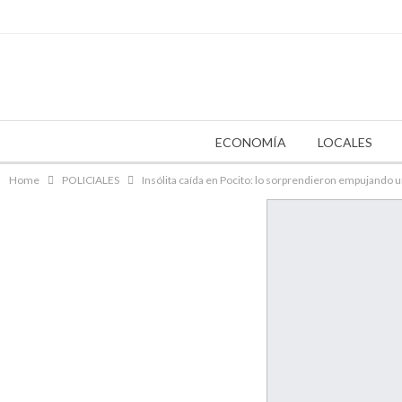
sábado 8 de agosto de 2026
ECONOMÍA
LOCALES
Home
POLICIALES
Insólita caída en Pocito: lo sorprendieron empujando 