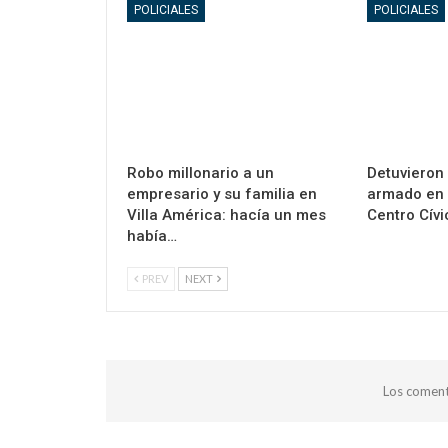
POLICIALES
POLICIALES
Robo millonario a un
Detuvieron
empresario y su familia en
armado en 
Villa América: hacía un mes
Centro Cívi
había…
PREV
NEXT
Los coment