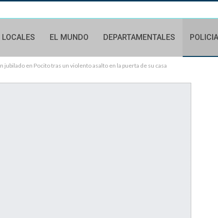
LOCALES
EL MUNDO
DEPARTAMENTALES
POLICI
 jubilado en Pocito tras un violento asalto en la puerta de su casa