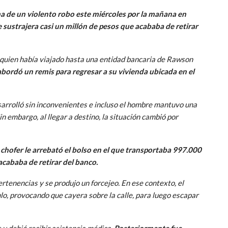
a de un violento robo este miércoles por la mañana en
sustrajera casi un millón de pesos que acababa de retirar
, quien había viajado hasta una entidad bancaria de Rawson
, abordó un remis para regresar a su vivienda ubicada en el
esarrolló sin inconvenientes e incluso el hombre mantuvo una
n embargo, al llegar a destino, la situación cambió por
l chofer le arrebató el bolso en el que transportaba 997.000
acababa de retirar del banco.
ertenencias y se produjo un forcejeo. En ese contexto, el
o, provocando que cayera sobre la calle, para luego escapar
 y debió recibir asistencia médica
. Posteriormente fue