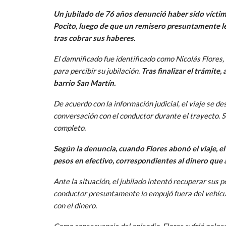
Un jubilado de 76 años denunció haber sido víctim
Pocito, luego de que un remisero presuntamente le 
tras cobrar sus haberes.
El damnificado fue identificado como Nicolás Flores
para percibir su jubilación.
Tras finalizar el trámite
barrio San Martín.
De acuerdo con la información judicial, el viaje se d
conversación con el conductor durante el trayecto. Si
completo.
Según la denuncia, cuando Flores abonó el viaje, e
pesos en efectivo, correspondientes al dinero que 
Ante la situación, el jubilado intentó recuperar sus p
conductor presuntamente lo empujó fuera del vehícul
con el dinero.
Como consecuencia del episodio, Flores sufrió golpes