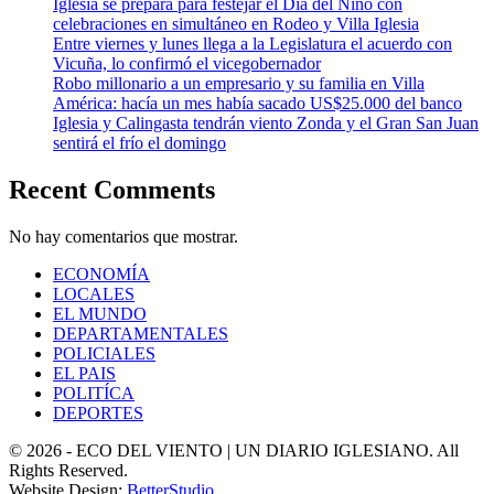
Iglesia se prepara para festejar el Día del Niño con
celebraciones en simultáneo en Rodeo y Villa Iglesia
Entre viernes y lunes llega a la Legislatura el acuerdo con
Vicuña, lo confirmó el vicegobernador
Robo millonario a un empresario y su familia en Villa
América: hacía un mes había sacado US$25.000 del banco
Iglesia y Calingasta tendrán viento Zonda y el Gran San Juan
sentirá el frío el domingo
Recent Comments
No hay comentarios que mostrar.
ECONOMÍA
LOCALES
EL MUNDO
DEPARTAMENTALES
POLICIALES
EL PAIS
POLITÍCA
DEPORTES
© 2026 - ECO DEL VIENTO | UN DIARIO IGLESIANO. All
Rights Reserved.
Website Design:
BetterStudio