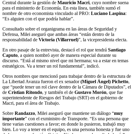
Central durante la gestión de
Mauricio Macri
, cuyo nombre suena
para el ministerio de Economía. En esta línea, también sumó el
nombre de otro economista vinculado al PRO:
Luciano Laspina
:
“Es alguien con el que podría hablar”.
Consultado sobre el organigrama en las áreas de Seguridad y
Defensa, Milei aseguró que ambas áreas “están dentro de la
responsabilidad de
Victoria (Villarruel)
”, la vicepresidenta electa.
En otro pasaje de la entrevista, destacó el rol que tendrá
Santiago
Caputo
, a quien nombró ayer de manera especial durante su
discurso. “Está al mismo nivel que mi hermana; va a estar en temas
estratégicos. Va a tener un rol fundamental”, indicó.
Otros nombres que mencionó para trabajar dentro de la estructura de
La Libertad Avanza fueron el ex senador
(Miguel Ángel) Pichetto
,
que “puede tener un rol clave dentro de la Cámara de Diputados”, el
de
Cristian Ritondo
, y también el de
Gustavo Morón
, que fue
superintendente de Riesgos del Trabajo (SRT) en el gobierno de
Macri, para el área de Trabajo.
Sobre
Randazzo
, Milei aseguró que mantiene un diálogo “
muy
importante
” con el exministro de Transporte. “Es una persona que
tiene varias cuestiones a favor; en donde lo pusieron, trabajó muy
bien. Lo voy a tener en el equipo, es una persona honesta y fue uno