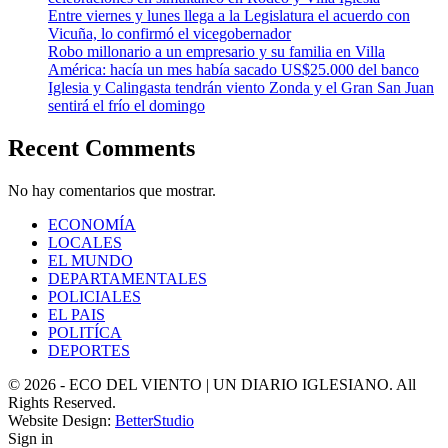
Entre viernes y lunes llega a la Legislatura el acuerdo con
Vicuña, lo confirmó el vicegobernador
Robo millonario a un empresario y su familia en Villa
América: hacía un mes había sacado US$25.000 del banco
Iglesia y Calingasta tendrán viento Zonda y el Gran San Juan
sentirá el frío el domingo
Recent Comments
No hay comentarios que mostrar.
ECONOMÍA
LOCALES
EL MUNDO
DEPARTAMENTALES
POLICIALES
EL PAIS
POLITÍCA
DEPORTES
© 2026 - ECO DEL VIENTO | UN DIARIO IGLESIANO. All
Rights Reserved.
Website Design:
BetterStudio
Sign in