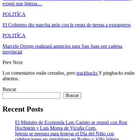
exigió que Iglesia…
POLITÍCA
El Gobierno dio marcha atrás con la venta de tierras a extranjeros
POLITÍCA
Marcelo Orrego realizará anuncios para San Juan por cadena
provincial
Prev
Next
Los comentarios están cerrados, pero
trackbacks
Y pingbacks están
abiertos.
Buscar
Buscar
Recent Posts
El Ministro de Economía Luis Caputo se reunió con Ron
Hochstein y Luis Morea de Vicuña Corp.
Iglesia se prepara para festejar el Día del Niño con
celebraciones en simultáneo en Rodeo y Villa Iglesia