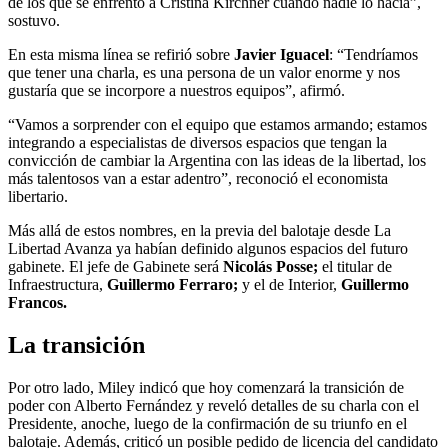
de los que se enfrentó a Cristina Kirchner cuando nadie lo hacía”,
sostuvo.
En esta misma línea se refirió sobre
Javier Iguacel
: “Tendríamos
que tener una charla, es una persona de un valor enorme y nos
gustaría que se incorpore a nuestros equipos”, afirmó.
“Vamos a sorprender con el equipo que estamos armando; estamos
integrando a especialistas de diversos espacios que tengan la
convicción de cambiar la Argentina con las ideas de la libertad, los
más talentosos van a estar adentro”, reconoció el economista
libertario.
Más allá de estos nombres, en la previa del balotaje desde La
Libertad Avanza ya habían definido algunos espacios del futuro
gabinete. El jefe de Gabinete será
Nicolás Posse;
el titular de
Infraestructura,
Guillermo Ferraro;
y el de Interior,
Guillermo
Francos.
La transición
Por otro lado, Miley indicó que hoy comenzará la transición de
poder con Alberto Fernández y reveló detalles de su charla con el
Presidente, anoche, luego de la confirmación de su triunfo en el
balotaje. Además, criticó un posible pedido de licencia del candidato