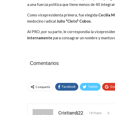
a una fuerza política que tiene menos de 40 integra
Como vicepresidenta primera, fue elegida
Cecilia M
medocino radical
Julio “Cleto” Cobos.
Al PRO, por su parte, le correspondía la vicepreside
internamente
para consagrar un nombre y mantuvo
Comentarios
Compartir
Facebook
Twitter
Go
Cristiandj22
18 Posts
0