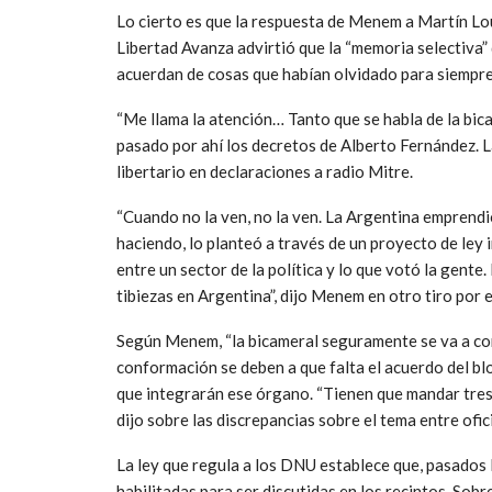
Lo cierto es que la respuesta de Menem a Martín Lou
Libertad Avanza advirtió que la “memoria selectiva” 
acuerdan de cosas que habían olvidado para siempre
“Me llama la atención… Tanto que se habla de la bic
pasado por ahí los decretos de Alberto Fernández. L
libertario en declaraciones a radio Mitre.
“Cuando no la ven, no la ven. La Argentina emprendi
haciendo, lo planteó a través de un proyecto de ley
entre un sector de la política y lo que votó la gente
tibiezas en Argentina”, dijo Menem en otro tiro por 
Según Menem, “la bicameral seguramente se va a cons
conformación se deben a que falta el acuerdo del bl
que integrarán ese órgano. “Tienen que mandar tres
dijo sobre las discrepancias sobre el tema entre ofic
La ley que regula a los DNU establece que, pasados 
habilitadas para ser discutidas en los recintos. Sobr