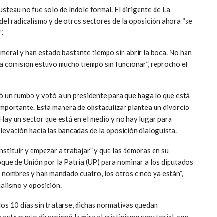
steau no fue solo de índole formal. El dirigente de La
del radicalismo y de otros sectores de la oposición ahora “se
”.
ameral y han estado bastante tiempo sin abrir la boca. No han
a comisión estuvo mucho tiempo sin funcionar”, reprochó el
ó un rumbo y votó a un presidente para que haga lo que está
 importante. Esta manera de obstaculizar plantea un divorcio
. Hay un sector que está en el medio y no hay lugar para
elevación hacia las bancadas de la oposición dialoguista.
tituir y empezar a trabajar” y que las demoras en su
oque de Unión por la Patria (UP) para nominar a los diputados
 nombres y han mandado cuatro, los otros cinco ya están”,
ialismo y oposición.
los 10 días sin tratarse, dichas normativas quedan
e este punto direccionó la mira el cristinismo senatorial, con