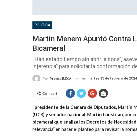
POLITÍCA
Martín Menem Apuntó Contra Lo
Bicameral
“Han estado tiempo sin abrir la boca”, asev
injerencia” para solicitar la conformación d
en
martes 13 de febrero de 202
Por
Prensa E.D.V
Compartir
l presidente de la Cámara de Diputados, Martín M
(UCR) y senador nacional, Martín Lousteau
, por 
bicameral que analiza los Decretos de Necesidad
relevancia” en hacer el planteo para revisar la norm