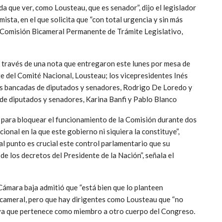
a que ver, como Lousteau, que es senador”, dijo el legislador
ista, en el que solicita que “con total urgencia y sin más
a Comisión Bicameral Permanente de Trámite Legislativo,
 través de una nota que entregaron este lunes por mesa de
te del Comité Nacional, Lousteau; los vicepresidentes Inés
 las bancadas de diputados y senadores, Rodrigo De Loredo y
 de diputados y senadores, Karina Banfi y Pablo Blanco
a para bloquear el funcionamiento de la Comisión durante dos
ional en la que este gobierno ni siquiera la constituye”,
al punto es crucial este control parlamentario que su
 de los decretos del Presidente de la Nación”, señala el
a Cámara baja admitió que “está bien que lo planteen
bicameral, pero que hay dirigentes como Lousteau que “no
”, ya que pertenece como miembro a otro cuerpo del Congreso.