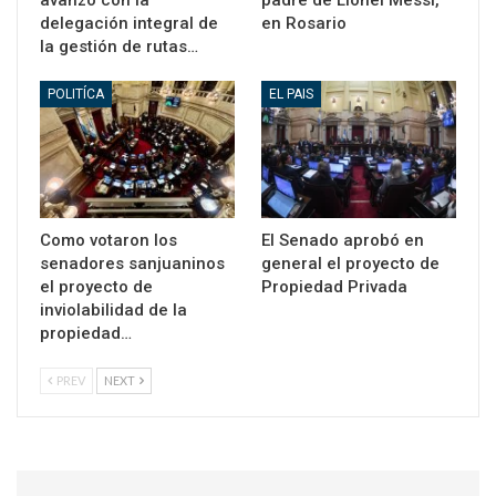
avanzó con la
padre de Lionel Messi,
delegación integral de
en Rosario
la gestión de rutas…
POLITÍCA
EL PAIS
Como votaron los
El Senado aprobó en
senadores sanjuaninos
general el proyecto de
el proyecto de
Propiedad Privada
inviolabilidad de la
propiedad…
PREV
NEXT