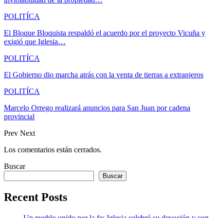
POLITÍCA
El Bloque Bloquista respaldó el acuerdo por el proyecto Vicuña y
exigió que Iglesia…
POLITÍCA
El Gobierno dio marcha atrás con la venta de tierras a extranjeros
POLITÍCA
Marcelo Orrego realizará anuncios para San Juan por cadena
provincial
Prev
Next
Los comentarios están cerrados.
Buscar
Buscar
Recent Posts
Un pueblo unido por la fe: Iglesia celebró su devoción y con