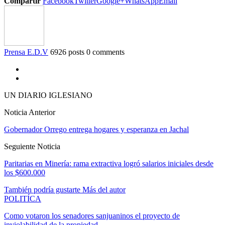
Compartir
Facebook
Twitter
Google+
WhatsApp
Email
Prensa E.D.V
6926 posts
0 comments
UN DIARIO IGLESIANO
Noticia Anterior
Gobernador Orrego entrega hogares y esperanza en Jachal
Seguiente Noticia
Paritarias en Minería: rama extractiva logró salarios iniciales desde
los $600.000
También podría gustarte
Más del autor
POLITÍCA
Como votaron los senadores sanjuaninos el proyecto de
inviolabilidad de la propiedad…