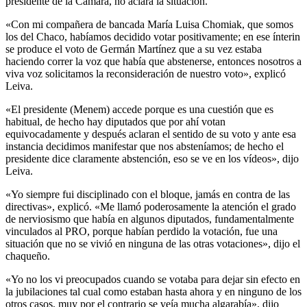
presidente de la Cámara, no aclara la situación.
«Con mi compañera de bancada María Luisa Chomiak, que somos
los del Chaco, habíamos decidido votar positivamente; en ese ínterin
se produce el voto de Germán Martínez que a su vez estaba
haciendo correr la voz que había que abstenerse, entonces nosotros a
viva voz solicitamos la reconsideración de nuestro voto», explicó
Leiva.
«El presidente (Menem) accede porque es una cuestión que es
habitual, de hecho hay diputados que por ahí votan
equivocadamente y después aclaran el sentido de su voto y ante esa
instancia decidimos manifestar que nos absteníamos; de hecho el
presidente dice claramente abstención, eso se ve en los vídeos», dijo
Leiva.
«Yo siempre fui disciplinado con el bloque, jamás en contra de las
directivas», explicó. «Me llamó poderosamente la atención el grado
de nerviosismo que había en algunos diputados, fundamentalmente
vinculados al PRO, porque habían perdido la votación, fue una
situación que no se vivió en ninguna de las otras votaciones», dijo el
chaqueño.
«Yo no los vi preocupados cuando se votaba para dejar sin efecto en
la jubilaciones tal cual como estaban hasta ahora y en ninguno de los
otros casos, muy por el contrario se veía mucha algarabía», dijo