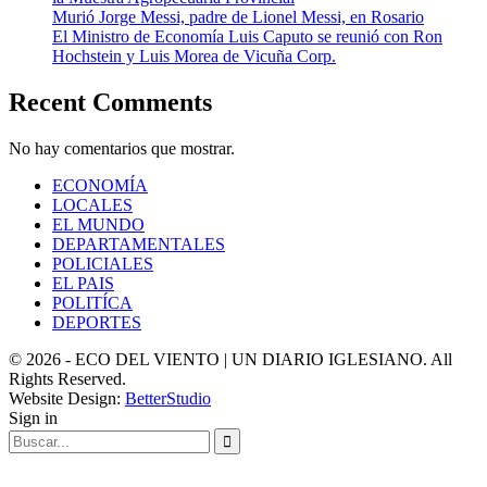
Murió Jorge Messi, padre de Lionel Messi, en Rosario
El Ministro de Economía Luis Caputo se reunió con Ron
Hochstein y Luis Morea de Vicuña Corp.
Recent Comments
No hay comentarios que mostrar.
ECONOMÍA
LOCALES
EL MUNDO
DEPARTAMENTALES
POLICIALES
EL PAIS
POLITÍCA
DEPORTES
© 2026 - ECO DEL VIENTO | UN DIARIO IGLESIANO. All
Rights Reserved.
Website Design:
BetterStudio
Sign in