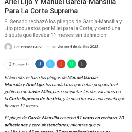
Ariel Lijo Y Manuel García-Mansilla
Para La Corte Suprema
El Senado rechazó los pliegos de García-Mansilla y
Lijo propuestos por Milei para la Corte, y cerró una
disputa que llevaba 11 meses sin definición.
en
viernes 4 de abril de 2025
Por
Prensa E.D.V
Compartir
El Senado rechazó los pliegos de
Manuel García-
Mansilla
y
Ariel Lijo
, los candidatos que había propuesto el
gobierno de
Javier Milei
, para completar las dos vacantes en
la
Corte Suprema de Justicia
, y le puso fin así a una novela que
llevaba 11 meses.
El pliego de
García-Mansilla
cosechó
51 votos en rechazo
,
20
adhesiones
y
cero abstenciones
; mientras que el
de
Lijo
tuvo
43 en contra
,
27 acompañamientos
y
una