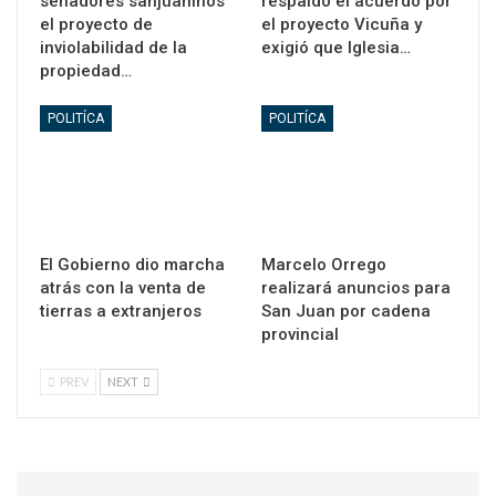
senadores sanjuaninos
respaldó el acuerdo por
el proyecto de
el proyecto Vicuña y
inviolabilidad de la
exigió que Iglesia…
propiedad…
POLITÍCA
POLITÍCA
El Gobierno dio marcha
Marcelo Orrego
atrás con la venta de
realizará anuncios para
tierras a extranjeros
San Juan por cadena
provincial
PREV
NEXT