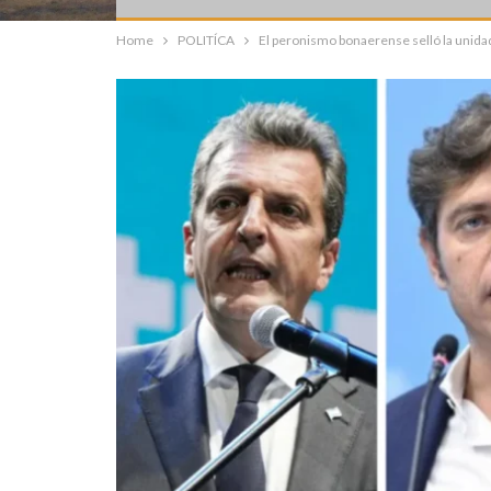
Home
POLITÍCA
El peronismo bonaerense selló la unidad