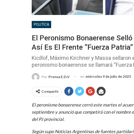
POLITÍCA
El Peronismo Bonaerense Selló
Así Es El Frente “Fuerza Patria”
Kicillof, Máximo Kirchner y Massa sellaron e
peronismo bonaerense se llamará “Fuerza P
en
miércoles 9 de julio de 2025
Por
Prensa E.D.V
Compartir
El peronismo bonaerense cerró este martes el acuerdo
septiembre y anunció que competirá con el nombre de
del PJ provincial.
Según supo Noticias Argentinas de fuentes partidarias