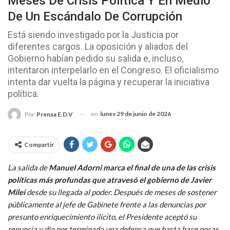
Meses De Crisis Política Y En Medio
De Un Escándalo De Corrupción
Está siendo investigado por la Justicia por
diferentes cargos. La oposición y aliados del
Gobierno habían pedido su salida e, incluso,
intentaron interpelarlo en el Congreso. El oficialismo
intenta dar vuelta la página y recuperar la iniciativa
política.
en
lunes 29 de junio de 2026
Por
Prensa E.D.V
Compartir
La salida de
Manuel Adorni marca el final de una de las crisis
políticas más profundas que atravesó el gobierno de Javier
Milei
desde su llegada al poder. Después de meses de sostener
públicamente al jefe de Gabinete frente a las denuncias por
presunto enriquecimiento ilícito, el Presidente aceptó su
renuncia y dio por terminada una defensa que hasta hace pocas