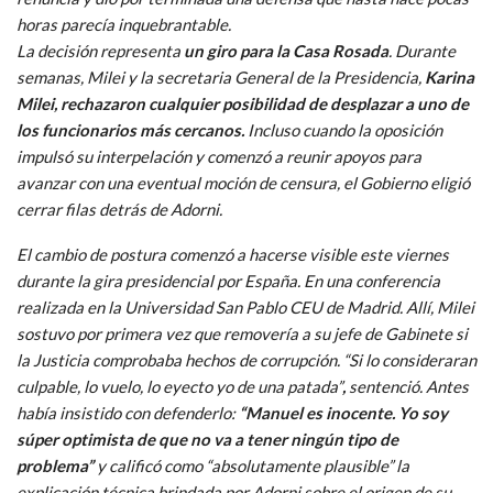
horas parecía inquebrantable.
La decisión representa
un giro para la Casa Rosada
. Durante
semanas, Milei y la secretaria General de la Presidencia,
Karina
Milei, rechazaron cualquier posibilidad de desplazar a uno de
los funcionarios más cercanos.
Incluso cuando la oposición
impulsó su interpelación y comenzó a reunir apoyos para
avanzar con una eventual moción de censura, el Gobierno eligió
cerrar filas detrás de Adorni.
El cambio de postura comenzó a hacerse visible este viernes
durante la gira presidencial por España. En una conferencia
realizada en la Universidad San Pablo CEU de Madrid. Allí, Milei
sostuvo por primera vez que removería a su jefe de Gabinete si
la Justicia comprobaba hechos de corrupción. “Si lo consideraran
culpable, lo vuelo, lo eyecto yo de una patada”
,
sentenció. Antes
había insistido con defenderlo:
“Manuel es inocente. Yo soy
súper optimista de que no va a tener ningún tipo de
problema”
y calificó como “absolutamente plausible” la
explicación técnica brindada por Adorni sobre el origen de su