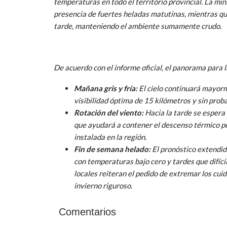
temperaturas en todo el territorio provincial. La mí
presencia de fuertes heladas matutinas, mientras q
tarde, manteniendo el ambiente sumamente crudo.
De acuerdo con el informe oficial, el panorama para 
Mañana gris y fría:
El cielo continuará mayorm
visibilidad óptima de 15 kilómetros y sin proba
Rotación del viento:
Hacia la tarde se espera 
que ayudará a contener el descenso térmico pe
instalada en la región.
Fin de semana helado:
El pronóstico extendid
con temperaturas bajo cero y tardes que difíci
locales reiteran el pedido de extremar los cui
invierno riguroso.
Comentarios