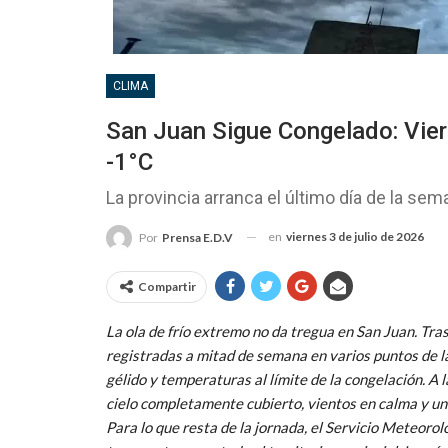
CLIMA
San Juan Sigue Congelado: Vie
-1°C
La provincia arranca el último día de la sema
en
viernes 3 de julio de 2026
Por
Prensa E.D.V
Compartir
La ola de frío extremo no da tregua en San Juan. Tras
registradas a mitad de semana en varios puntos de la
gélido y temperaturas al límite de la congelación. A
cielo completamente cubierto, vientos en calma y 
Para lo que resta de la jornada, el Servicio Meteoro