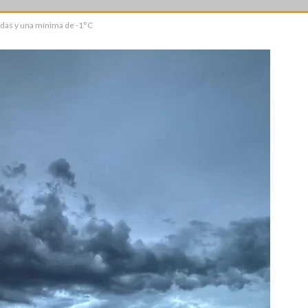
adas y una mínima de -1°C