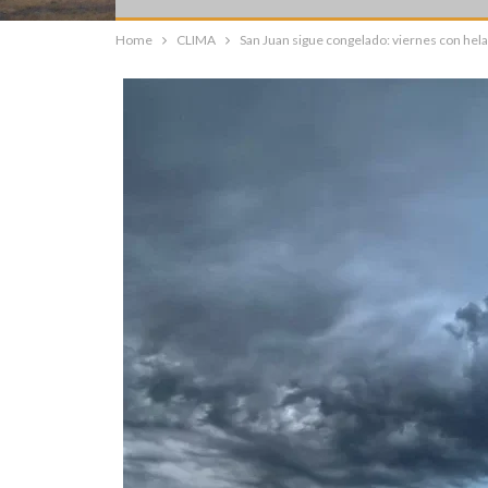
Home
CLIMA
San Juan sigue congelado: viernes con hel