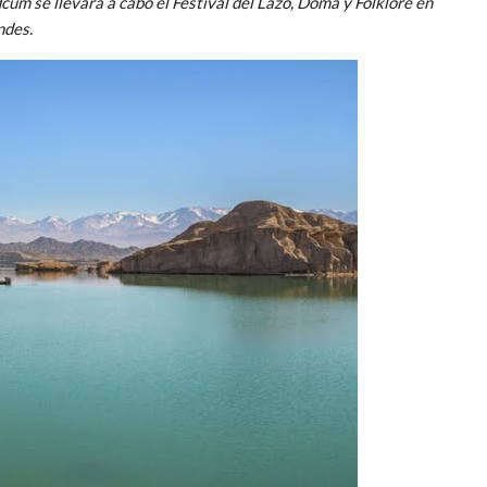
um se llevará a cabo el Festival del Lazo, Doma y Folklore en
ndes.