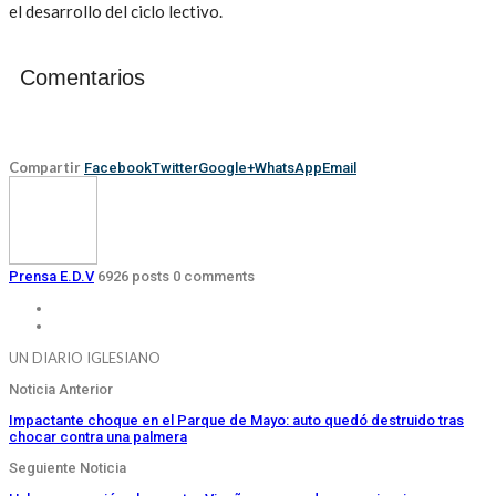
el desarrollo del ciclo lectivo.
Comentarios
Compartir
Facebook
Twitter
Google+
WhatsApp
Email
Prensa E.D.V
6926 posts
0 comments
UN DIARIO IGLESIANO
Noticia Anterior
Impactante choque en el Parque de Mayo: auto quedó destruido tras
chocar contra una palmera
Seguiente Noticia