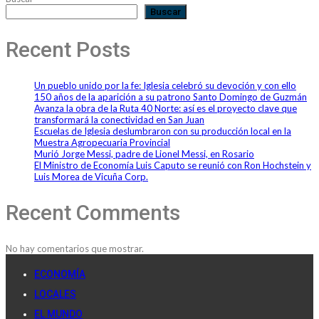
Buscar
Recent Posts
Un pueblo unido por la fe: Iglesia celebró su devoción y con ello
150 años de la aparición a su patrono Santo Domingo de Guzmán
Avanza la obra de la Ruta 40 Norte: así es el proyecto clave que
transformará la conectividad en San Juan
Escuelas de Iglesia deslumbraron con su producción local en la
Muestra Agropecuaria Provincial
Murió Jorge Messi, padre de Lionel Messi, en Rosario
El Ministro de Economía Luis Caputo se reunió con Ron Hochstein y
Luis Morea de Vicuña Corp.
Recent Comments
No hay comentarios que mostrar.
ECONOMÍA
LOCALES
EL MUNDO