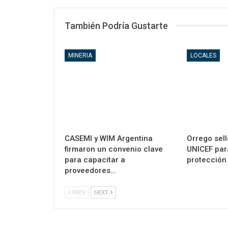
También Podría Gustarte
MINERIA
LOCALES
CASEMI y WIM Argentina
Orrego sell
firmaron un convenio clave
UNICEF para
para capacitar a
protección 
proveedores…
PREV
NEXT