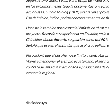
Según detalló, ahora se abre una etapa de intenso t
en los próximos meses toda la documentación técnica
accionistas, Lundin Mining y BHP, evaluarán el proyec
Esa definición, indicó, podría concretarse antes de fi
Hochstein también puso especial énfasis en el rol qu
proyecto. Recordó su experiencia en Ecuador, en la m
Chinchipe, donde
durante su gestión cerca del 90% 
Señaló que ese es el estándar que aspira a replicar, e
Pero aclaró que el desafío no se limita a contratar p
Volvió a mencionar el ejemplo ecuatoriano: el servi
contratada, sino que traccionaba a productores de c
economía regional.
diariodecuyo