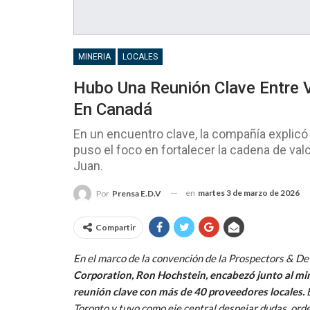
MINERIA
LOCALES
Hubo Una Reunión Clave Entre 
En Canadá
En un encuentro clave, la compañía explicó l
puso el foco en fortalecer la cadena de val
Juan.
en
martes 3 de marzo de 2026
Por
Prensa E.D.V
Compartir
En el marco de la convención de la Prospectors & D
Corporation, Ron Hochstein, encabezó junto al min
reunión clave con más de 40 proveedores locales.
E
Toronto y tuvo como eje central despejar dudas, ord