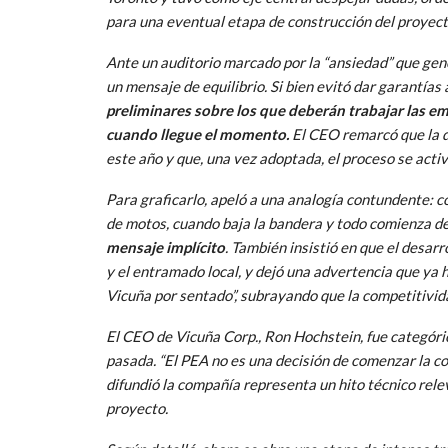
para una eventual etapa de construcción del proyect
Ante un auditorio marcado por la “ansiedad” que gene
un mensaje de equilibrio. Si bien evitó dar garantía
preliminares sobre los que deberán trabajar las e
cuando llegue el momento.
El CEO remarcó que la de
este año y que, una vez adoptada, el proceso se acti
Para graficarlo, apeló a una analogía contundente: co
de motos, cuando baja la bandera y todo comienza d
mensaje implícito
. También insistió en que el desar
y el entramado local, y dejó una advertencia que ya h
Vicuña por sentado”, subrayando que la competitivid
El CEO de Vicuña Corp., Ron Hochstein, fue categóric
pasada. “El PEA no es una decisión de comenzar la co
difundió la compañía representa un hito técnico relev
proyecto.