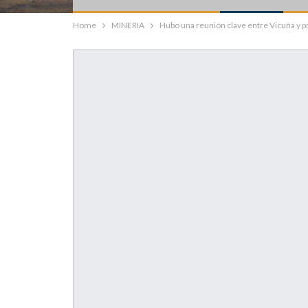
Home
MINERIA
Hubo una reunión clave entre Vicuña y 