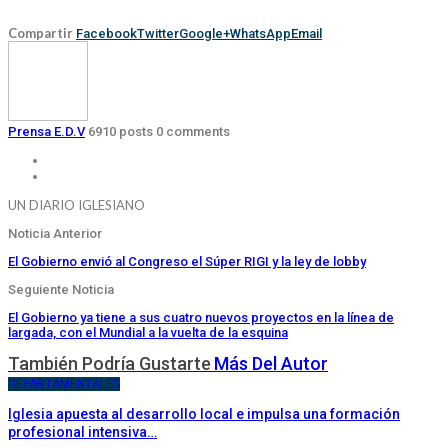
Compartir
Facebook
Twitter
Google+
WhatsApp
Email
Prensa E.D.V
6910 posts
0 comments
UN DIARIO IGLESIANO
Noticia Anterior
El Gobierno envió al Congreso el Súper RIGI y la ley de lobby
Seguiente Noticia
El Gobierno ya tiene a sus cuatro nuevos proyectos en la línea de
largada, con el Mundial a la vuelta de la esquina
También Podría Gustarte
Más Del Autor
DEPARTAMENTALES
Iglesia apuesta al desarrollo local e impulsa una formación
profesional intensiva…