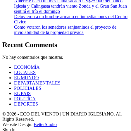
América: hacía un mes había sacado US$25.000 del banco
Iglesia y Calingasta tendrán viento Zonda y el Gran San Juan
sentirá el frío el domingo
Detuvieron a un hombre armado en inmediaciones del Centro
Cívico
Como votaron los senadores sanjuaninos el proyecto de
inviolabilidad de la propiedad privada
Recent Comments
No hay comentarios que mostrar.
ECONOMÍA
LOCALES
EL MUNDO
DEPARTAMENTALES
POLICIALES
EL PAIS
POLITÍCA
DEPORTES
© 2026 - ECO DEL VIENTO | UN DIARIO IGLESIANO. All
Rights Reserved.
Website Design:
BetterStudio
Sign in