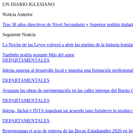
UN DIARIO IGLESIANO
Noticia Anterior
Tras 38 años directivos de Nivel Secundario y Superior podrán titulari
Seguiente Noticia
La Noche de las Leyes volverá a abrir las puertas de la historia legisl
También podría gustarte
Más del autor
DEPARTAMENTALES
Iglesia apuesta al desarrollo local e impulsa una formación profesion
DEPARTAMENTALES
Avanzan las obras de pavimentación en las calles internas del Barrio
DEPARTAMENTALES
Iglesia, Jáchal e INTA impulsan un acuerdo para fortalecer la produ
DEPARTAMENTALES
Reprograman el acto de entrega de las Becas Estudiantiles 2026 en Ig