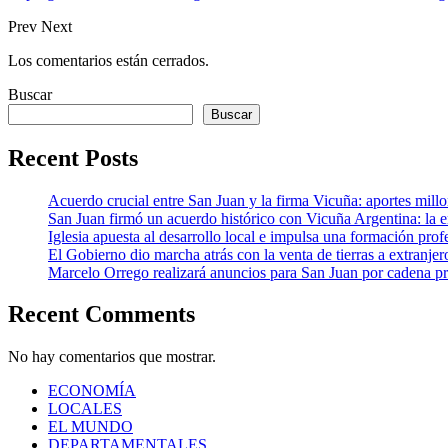
Prev
Next
Los comentarios están cerrados.
Buscar
Buscar
Recent Posts
Acuerdo crucial entre San Juan y la firma Vicuña: aportes millona
San Juan firmó un acuerdo histórico con Vicuña Argentina: la 
Iglesia apuesta al desarrollo local e impulsa una formación profe
El Gobierno dio marcha atrás con la venta de tierras a extranjer
Marcelo Orrego realizará anuncios para San Juan por cadena pr
Recent Comments
No hay comentarios que mostrar.
ECONOMÍA
LOCALES
EL MUNDO
DEPARTAMENTALES