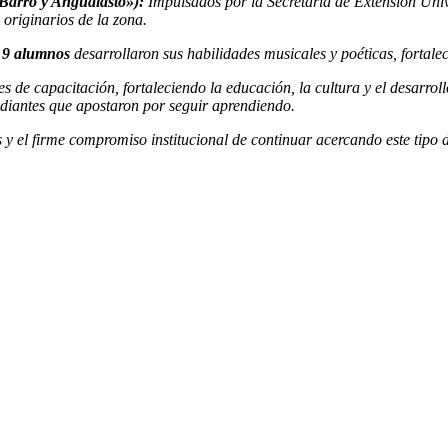
 Barro y Angualasto»):
Impulsados por la Secretaría de Extensión Univ
 originarios de la zona.
e
9 alumnos
desarrollaron sus habilidades musicales y poéticas, fortalec
 de capacitación, fortaleciendo la educación, la cultura y el desarro
udiantes que apostaron por seguir aprendiendo.
 y el firme compromiso institucional de continuar acercando este tipo d