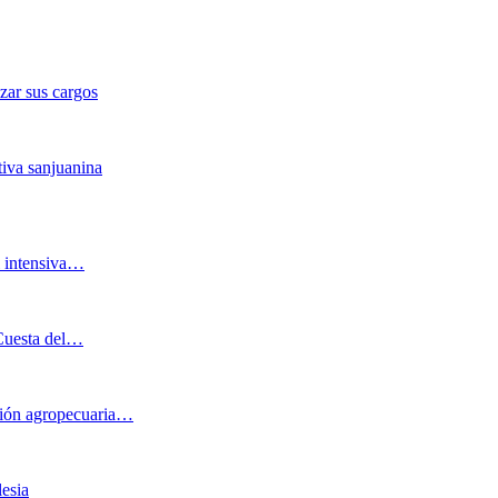
zar sus cargos
ativa sanjuanina
al intensiva…
 Cuesta del…
cción agropecuaria…
lesia