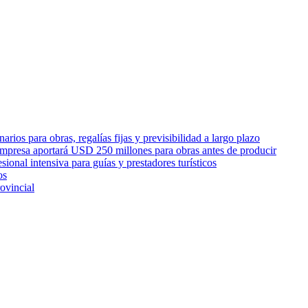
rios para obras, regalías fijas y previsibilidad a largo plazo
empresa aportará USD 250 millones para obras antes de producir
sional intensiva para guías y prestadores turísticos
os
ovincial