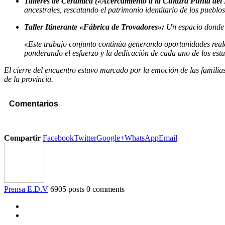
Talleres de Cerámica («Acercamiento a la Cultura Punta del
ancestrales, rescatando el patrimonio identitario de los pueblos
Taller Itinerante «Fábrica de Trovadores»:
Un espacio dond
«Este trabajo conjunto continúa generando oportunidades reales
ponderando el esfuerzo y la dedicación de cada uno de los est
El cierre del encuentro estuvo marcado por la emoción de las familias
de la provincia.
Comentarios
Compartir
Facebook
Twitter
Google+
WhatsApp
Email
Prensa E.D.V
6905 posts
0 comments