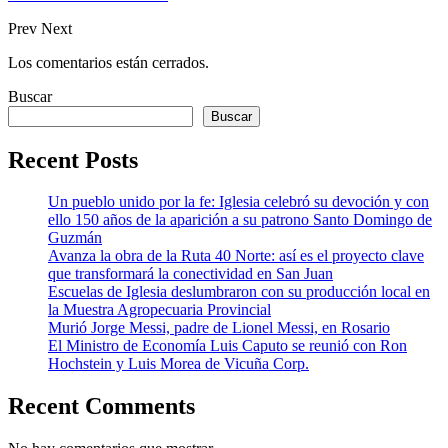
Prev
Next
Los comentarios están cerrados.
Buscar
Buscar
Recent Posts
Un pueblo unido por la fe: Iglesia celebró su devoción y con
ello 150 años de la aparición a su patrono Santo Domingo de
Guzmán
Avanza la obra de la Ruta 40 Norte: así es el proyecto clave
que transformará la conectividad en San Juan
Escuelas de Iglesia deslumbraron con su producción local en
la Muestra Agropecuaria Provincial
Murió Jorge Messi, padre de Lionel Messi, en Rosario
El Ministro de Economía Luis Caputo se reunió con Ron
Hochstein y Luis Morea de Vicuña Corp.
Recent Comments