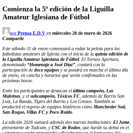
Comienza la 5ª edición de la Liguilla
Amateur Iglesiana de Fútbol
por
Prensa E.D.V
en
miércoles 28 de enero de 2026
Compartir
Este sábado 31 de enero comenzará a rodar la pelota para los
futbolistas amateurs de Iglesia con el inicio de la
quinta edición de
la Liguilla Amateur Iglesiana de Fútbol
. El Torneo Apertura,
denominado
“Homenaje a José Díaz”
, contará con la
participación de
doce equipos
y se pondrá en marcha el último día
de enero, en cancha y horarios que serán confirmados en las
próximas horas.
Entre los participantes se destacan el
último campeón, Las
Malvinas
, y el
subcampeón, Tóxicos FC
, además de Barrio San
Luis, La Banda, Tigres del Barrio y Los Grosos. También se
producirá el regreso de equipos históricos como
Manchester Sed,
San Roque, Villas FC y Poco Ruido
.
La edición 2026 sumará además dos nuevas instituciones:
El Jume
,
proveniente de Tudcum, y
CSC de Rodeo
, que harán su debut en el
certamen y serán presentados oficialmente en el transcurso del