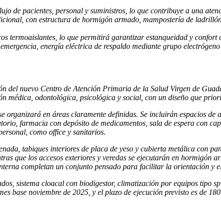
ujo de pacientes, personal y suministros, lo que contribuye a una atenci
dicional, con estructura de hormigón armado, mampostería de ladrillón
icos termoaislantes, lo que permitirá garantizar estanqueidad y confort
de emergencia, energía eléctrica de respaldo mediante grupo electrógen
ión del nuevo Centro de Atención Primaria de la Salud Virgen de Guad
ón médica, odontológica, psicológica y social, con un diseño que prioriz
se organizará en áreas claramente definidas. Se incluirán espacios de a
natorio, farmacia con depósito de medicamentos, sala de espera con ca
ersonal, como office y sanitarios.
nada, tabiques interiores de placa de yeso y cubierta metálica con p
ientras que los accesos exteriores y veredas se ejecutarán en hormigón
interna completan un conjunto pensado para facilitar la orientación y e
os, sistema cloacal con biodigestor, climatización por equipos tipo sp
mes base noviembre de 2025, y el plazo de ejecución previsto es de 180