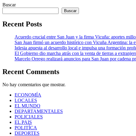
Buscar
Buscar
Recent Posts
Acuerdo crucial entre San Juan y la firma Vicuña: aportes millona
San Juan firmó un acuerdo histórico con Vicuña Argentina: la 
Iglesia apuesta al desarrollo local e impulsa una formación profe
El Gobierno dio marcha atrás con la venta de tierras a extranjer
Marcelo Orrego realizará anuncios para San Juan por cadena pr
Recent Comments
No hay comentarios que mostrar.
ECONOMÍA
LOCALES
EL MUNDO
DEPARTAMENTALES
POLICIALES
EL PAIS
POLITÍCA
DEPORTES