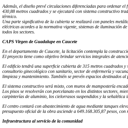
Además, el diseño prevé circulaciones diferenciadas para ordenar el fl
430,88 metros cuadrados y se ejecutará con sistema constructivo tra
térmico.
Una parte significativa de la cubierta se realizará con paneles metál
eléctricas acordes a la normativa vigente, sistemas de iluminación 
todos los sectores.
CAPS Virgen de Guadalupe en Caucete
En el departamento de Caucete, la licitación contempla la construcc
El proyecto tiene como objetivo brindar servicios integrales de atenci
El edificio tendrá una superficie cubierta de 315 metros cuadrados y 
consultorio ginecológico con sanitario, sector de enfermería y vacu
limpieza y mantenimiento. También se prevén espacios destinados al p
El sistema constructivo será mixto, con muros de mampostería encade
Los pisos se resolverán con porcelanato en los distintos sectores, m
carpinterías de aluminio, los cielorrasos suspendidos y la señalética 
El centro contará con abastecimiento de agua mediante tanques elevad
presupuesto oficial de la obra asciende a 649.168.305,87 pesos, con 
Infraestructura al servicio de la comunidad