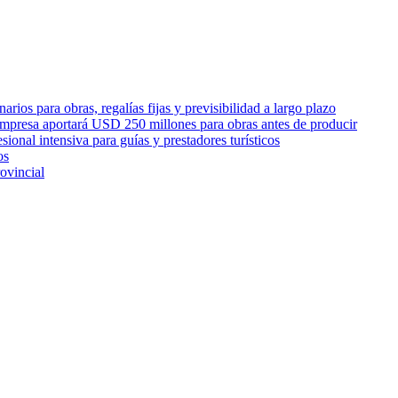
rios para obras, regalías fijas y previsibilidad a largo plazo
empresa aportará USD 250 millones para obras antes de producir
sional intensiva para guías y prestadores turísticos
os
ovincial