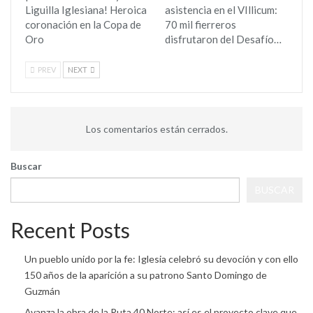
Liguilla Iglesiana! Heroica
asistencia en el VIllicum:
coronación en la Copa de
70 mil fierreros
Oro
disfrutaron del Desafío…
PREV
NEXT
Los comentarios están cerrados.
Buscar
BUSCAR
Recent Posts
Un pueblo unido por la fe: Iglesia celebró su devoción y con ello
150 años de la aparición a su patrono Santo Domingo de
Guzmán
Avanza la obra de la Ruta 40 Norte: así es el proyecto clave que