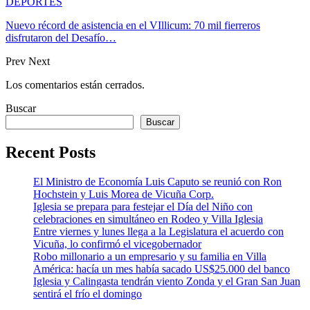
DEPORTES
Nuevo récord de asistencia en el VIllicum: 70 mil fierreros
disfrutaron del Desafío…
Prev
Next
Los comentarios están cerrados.
Buscar
Buscar
Recent Posts
El Ministro de Economía Luis Caputo se reunió con Ron
Hochstein y Luis Morea de Vicuña Corp.
Iglesia se prepara para festejar el Día del Niño con
celebraciones en simultáneo en Rodeo y Villa Iglesia
Entre viernes y lunes llega a la Legislatura el acuerdo con
Vicuña, lo confirmó el vicegobernador
Robo millonario a un empresario y su familia en Villa
América: hacía un mes había sacado US$25.000 del banco
Iglesia y Calingasta tendrán viento Zonda y el Gran San Juan
sentirá el frío el domingo