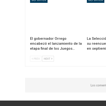
DEPORTES
DEPORTES
El gobernador Orrego
La Selecció
encabezó el lanzamiento de la
su reencue
etapa final de los Juegos…
en septiem
PREV
NEXT
Los coment