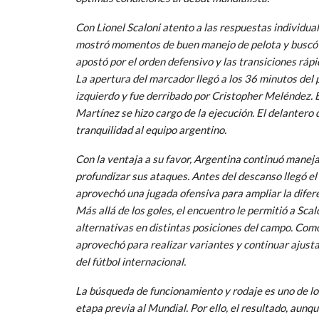
Con Lionel Scaloni atento a las respuestas individuale
mostró momentos de buen manejo de pelota y buscó im
apostó por el orden defensivo y las transiciones rápi
La apertura del marcador llegó a los 36 minutos del p
izquierdo y fue derribado por Cristopher Meléndez. 
Martínez se hizo cargo de la ejecución. El delantero 
tranquilidad al equipo argentino.
Con la ventaja a su favor, Argentina continuó maneja
profundizar sus ataques. Antes del descanso llegó el
aprovechó una jugada ofensiva para ampliar la difere
Más allá de los goles, el encuentro le permitió a Scal
alternativas en distintas posiciones del campo. Como
aprovechó para realizar variantes y continuar ajusta
del fútbol internacional.
La búsqueda de funcionamiento y rodaje es uno de los
etapa previa al Mundial. Por ello, el resultado, aunq