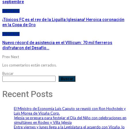
septiembre
DEPORTES
¡Tóxicos FC es el rey de la Liguilla Iglesiana! Heroica coronación
en la Copa de Oro
DEPORTES
Nuevo récord de asistencia en el VIllicum: 70 mil fierreros
disfrutaron del Desafío…
Prev
Next
Los comentarios están cerrados.
Buscar
Buscar
Recent Posts
El Ministro de Economía Luis Caputo se reunió con Ron Hochstein y
Luis Morea de Vicuña Corp.
Iglesia se prepara para festejar el Día del Niño con celebraciones en
simultáneo en Rodeo y Villa Iglesia
Entre viernes y lunes llega a la Legislatura el acuerdo con Vicuña, lo