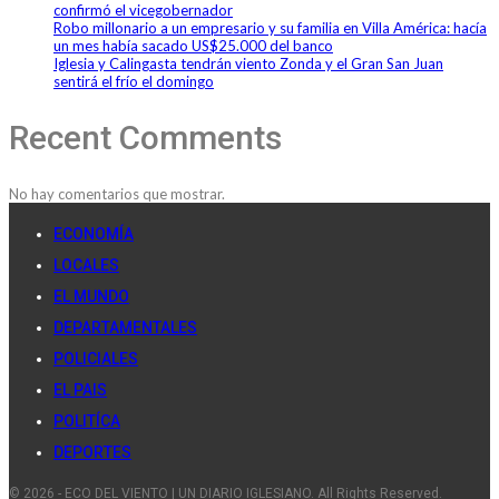
confirmó el vicegobernador
Robo millonario a un empresario y su familia en Villa América: hacía
un mes había sacado US$25.000 del banco
Iglesia y Calingasta tendrán viento Zonda y el Gran San Juan
sentirá el frío el domingo
Recent Comments
No hay comentarios que mostrar.
ECONOMÍA
LOCALES
EL MUNDO
DEPARTAMENTALES
POLICIALES
EL PAIS
POLITÍCA
DEPORTES
© 2026 - ECO DEL VIENTO | UN DIARIO IGLESIANO. All Rights Reserved.