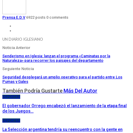
Prensa E.D.V
6922 posts
0 comments
UN DIARIO IGLESIANO
Noticia Anterior
Senderismo en Iglesia: lanzan el programa «Caminatas por la
Naturaleza» para recorrer los paisajes del departamento
Seguiente Noticia
Seguridad desplegará un amplio operativo para el partido entre Los
Pumas y Gales
También Podría Gustarte
Más Del Autor
DEPORTES
El gobernador Orrego encabezó el lanzamiento de la etapa final
de los Juegos…
DEPORTES
La Selección argentina tendría su reencuentro con la gente en