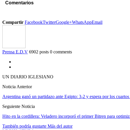
Comentarios
Compartir
Facebook
Twitter
Google+
WhatsApp
Email
Prensa E.D.V
6902 posts
0 comments
UN DIARIO IGLESIANO
Noticia Anterior
Argentina ganó un partidazo ante Egipto: 3-2 y espera por los cuartos 
Seguiente Noticia
Hito en la cordillera: Veladero incorporó el primer Bitren para optimiz
También podría gustarte
Más del autor