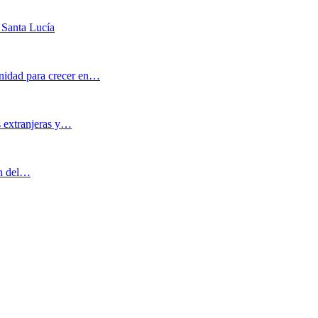
 Santa Lucía
nidad para crecer en…
s extranjeras y…
ón del…