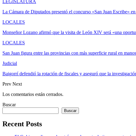
LEGISLATURA
La Cámara de Diputados presentó el concurso «San Juan Escribe» en
LOCALES
Monseñor Lozano afirmó que la visita de León XIV será «una oportu
LOCALES
San Juan figura entre las provincias con más superficie rural en mano
Judicial
Baigorrí defendió la rotación de fiscales y aseguró que la investigaci
Prev
Next
Los comentarios están cerrados.
Buscar
Buscar
Recent Posts