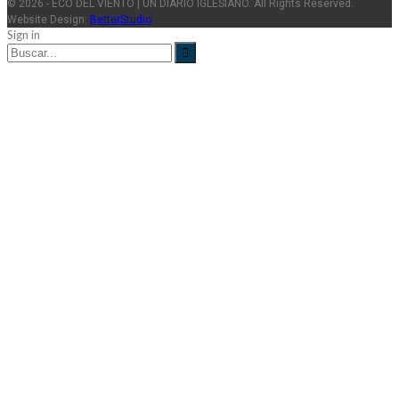
© 2026 - ECO DEL VIENTO | UN DIARIO IGLESIANO. All Rights Reserved.
Website Design:
BetterStudio
Sign in