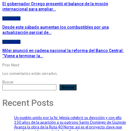
El gobernador Orrego presentó el balance de la misión
internacional para ampliar…
ECONOMÍA
Desde este sábado aumentan los combustibles por una
actualización parcial de…
ECONOMÍA
Milei anunció en cadena nacional la reforma del Banco Central:
“Viene a terminar la…
Prev
Next
Los comentarios están cerrados.
Buscar
Buscar
Recent Posts
Un pueblo unido por la fe: Iglesia celebró su devoción y con ello
150 años de la aparición a su patrono Santo Domingo de Guzmán
Avanza la obra de la Ruta 40 Norte: así es el proyecto clave que