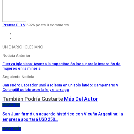
Prensa E.D.V
6926 posts
0 comments
UN DIARIO IGLESIANO
Noticia Anterior
Fuerza iglesiana: Avanza la capacitación local para la inserción de
mujeres en la minería
Seguiente Noticia
San Isidro Labrador unió a Iglesia en un solo latido: Campanario y
Colangüil celebraron la fe y el arraigo
También Podría Gustarte
Más Del Autor
GOBIERNO
San Juan firmó un acuerdo histórico con Vicuña Argentina: la
empresa aportará USD 250…
ECONOMÍA