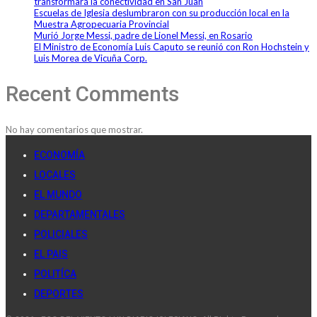
transformará la conectividad en San Juan
Escuelas de Iglesia deslumbraron con su producción local en la
Muestra Agropecuaria Provincial
Murió Jorge Messi, padre de Lionel Messi, en Rosario
El Ministro de Economía Luis Caputo se reunió con Ron Hochstein y
Luis Morea de Vicuña Corp.
Recent Comments
No hay comentarios que mostrar.
ECONOMÍA
LOCALES
EL MUNDO
DEPARTAMENTALES
POLICIALES
EL PAIS
POLITÍCA
DEPORTES