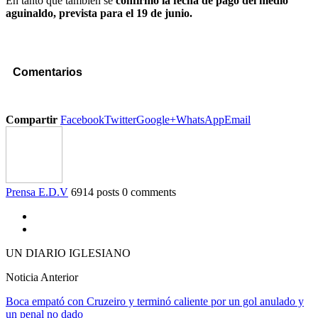
En tanto que también se
confirmó la fecha de pago del medio
aguinaldo, prevista para el 19 de junio.
Comentarios
Compartir
Facebook
Twitter
Google+
WhatsApp
Email
Prensa E.D.V
6914 posts
0 comments
UN DIARIO IGLESIANO
Noticia Anterior
Boca empató con Cruzeiro y terminó caliente por un gol anulado y
un penal no dado